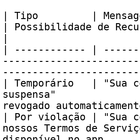
| Tipo         | Mensagem exibida no app    
| Possibilidade de Recurso                      
|

| ------------ | ------
-----------------------
-----------------------
| Temporário   | "Sua c
suspensa"              
revogado automaticament
| Por violação | "Sua c
nossos Termos de Serviç
disponível no app      