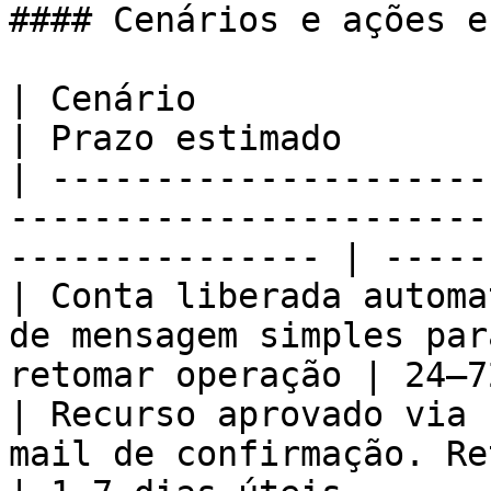
#### Cenários e ações e
| Cenário                         | O que fazer          
| Prazo estimado       |
| ---------------------
-----------------------
--------------- | -----
| Conta liberada automa
de mensagem simples par
retomar operação | 24–7
| Recurso aprovado via 
mail de confirmação. Retomar uso gr