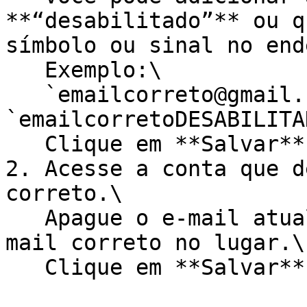
**“desabilitado”** ou q
símbolo ou sinal no end
   Exemplo:\

   `emailcorreto@gmail.com` → 
`emailcorretoDESABILITA
   Clique em **Salvar**.

2. Acesse a conta que d
correto.\

   Apague o e-mail atual dessa conta e insira o e-
mail correto no lugar.\
