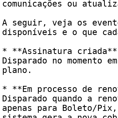
comunicações ou atualiz
A seguir, veja os event
disponíveis e o que cad
* **Assinatura criada**                                                                                                                                                      
Disparado no momento em
plano.

* **Em processo de renovação**                                                                                                       
Disparado quando a reno
apenas para Boleto/Pix,
sistema gera a nova cob