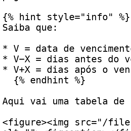
{% hint style="info" %}

Saiba que:

* V = data de venciment
* V−X = dias antes do v
* V+X = dias após o ven
  {% endhint %}

Aqui vai uma tabela de 
<figure><img src="/file