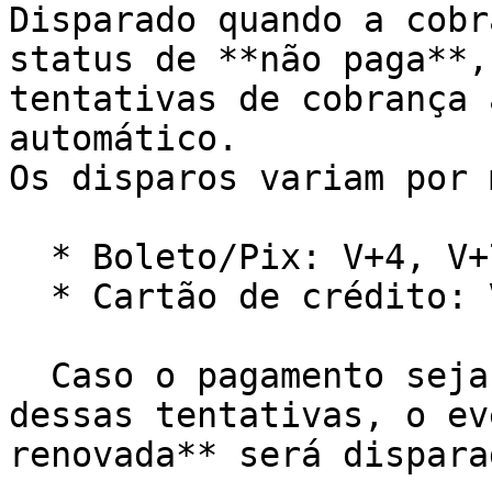
Disparado quando a cobr
status de **não paga**,
tentativas de cobrança 
automático.                                                                                                                                  
Os disparos variam por 
  * Boleto/Pix: V+4, V+7 e V+8.

  * Cartão de crédito: V+5, V+10, V+15 e V+20.

  Caso o pagamento seja aprovado em qualquer uma 
dessas tentativas, o ev
renovada** será dispara