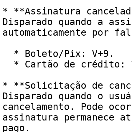
* **Assinatura cancelada**                                                                                                                                
Disparado quando a assi
automaticamente por fal
  * Boleto/Pix: V+9.

  * Cartão de crédito: V+25.

* **Solicitação de cancelamento**                                                                        
Disparado quando o usuá
cancelamento. Pode ocor
assinatura permanece at
pago.
