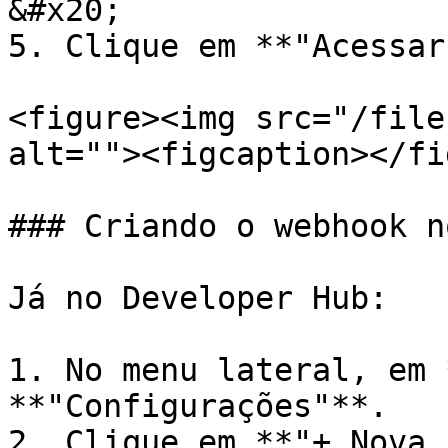
&#x20;

5. Clique em **"Acessar
<figure><img src="/file
alt=""><figcaption></fi
### Criando o webhook n
Já no Developer Hub:

1. No menu lateral, em 
**"Configurações"**.

2. Clique em **"+ Nova 