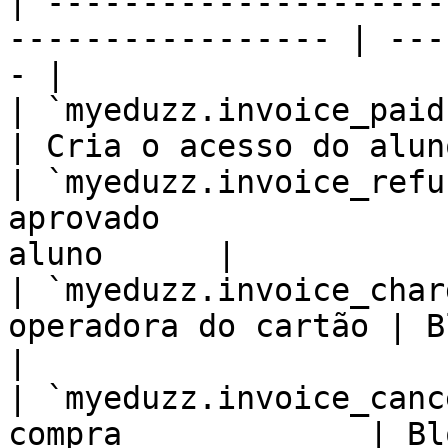
| ---------------------
----------------- | ---
- |

| `myeduzz.invoice_paid`       |
| Cria o acesso do alun
| `myeduzz.invoice_refu
aprovado               
aluno      |

| `myeduzz.invoice_char
operadora do cartão | Bloq
|

| `myeduzz.invoice_canc
compra             | Bloqu