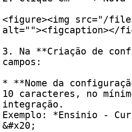
<figure><img src="/file
alt=""><figcaption></fi
3. Na **Criação de conf
campos:

* **Nome da configuraçã
10 caracteres, no mínim
integração.                                                                                                                                       
Exemplo: *Ensinio - Curso de Marketing*                                            
&#x20;
