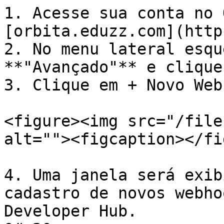
1. Acesse sua conta no 
[orbita.eduzz.com](http
2. No menu lateral esqu
**"Avançado"** e clique
3. Clique em + Novo Web
<figure><img src="/file
alt=""><figcaption></fi
4. Uma janela será exib
cadastro de novos webho
Developer Hub.                                                                                                                                             