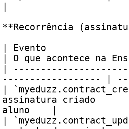
|

**Recorrência (assinatu
| Evento                     | Situação 
| O que acontece na Ens
| ---------------------
------------------ | --
| `myeduzz.contract_cre
assinatura criado      
aluno    |

| `myeduzz.contract_upd